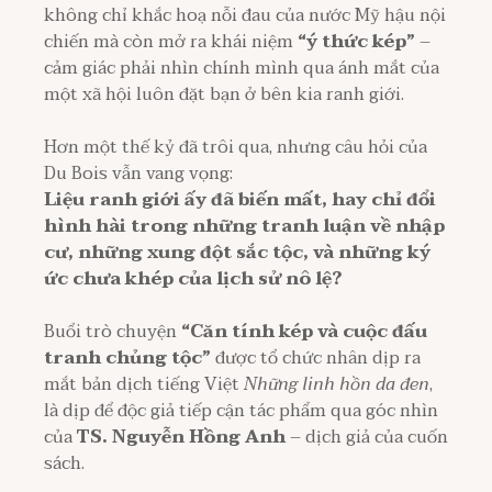
không chỉ khắc hoạ nỗi đau của nước Mỹ hậu nội
chiến mà còn mở ra khái niệm
“ý thức kép”
–
cảm giác phải nhìn chính mình qua ánh mắt của
một xã hội luôn đặt bạn ở bên kia ranh giới.
Hơn một thế kỷ đã trôi qua, nhưng câu hỏi của
Du Bois vẫn vang vọng:
Liệu ranh giới ấy đã biến mất, hay chỉ đổi
hình hài trong những tranh luận về nhập
cư, những xung đột sắc tộc, và những ký
ức chưa khép của lịch sử nô lệ?
Buổi trò chuyện
“Căn tính kép và cuộc đấu
tranh chủng tộc”
được tổ chức nhân dịp ra
mắt bản dịch tiếng Việt
Những linh hồn da đen
,
là dịp để độc giả tiếp cận tác phẩm qua góc nhìn
của
TS. Nguyễn Hồng Anh
– dịch giả của cuốn
sách.