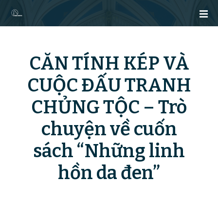
C
h
u
y
ể
CĂN TÍNH KÉP VÀ
n
đ
CUỘC ĐẤU TRANH
ế
n
CHỦNG TỘC – Trò
n
ộ
chuyện về cuốn
i
d
sách “Những linh
u
hồn da đen”
n
g