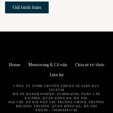
Home
Mentoring & Cố vấn
Chia sẻ tri thức
Liên hệ
CÔNG TY TNHH TRUYỀN THÔNG VÀ GIÁO DỤC
LYCEUM
MÃ SỐ DOANH NGHIỆP: 0109952504, NGÀY CẤP
4/4/2022, QUẬN ĐỐNG ĐA, HÀ NỘI.
ĐỊA CHỈ: SỐ 81B NGÕ 592 TRƯỜNG CHINH, PHƯỜNG
KHƯƠNG THƯỢNG, QUẬN ĐỐNG ĐA, HÀ NỘI
PHONE: +84964491749