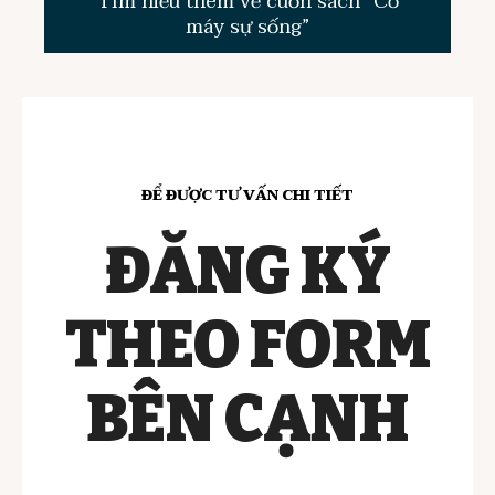
Tìm hiểu thêm về cuốn sách “Cỗ
máy sự sống”
ĐỂ ĐƯỢC TƯ VẤN CHI TIẾT
ĐĂNG KÝ
THEO FORM
BÊN CẠNH