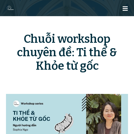
C
h
u
y
ể
Chuỗi workshop
n
đ
chuyên đề: Ti thể &
ế
n
Khỏe từ gốc
n
ộ
i
d
u
n
g