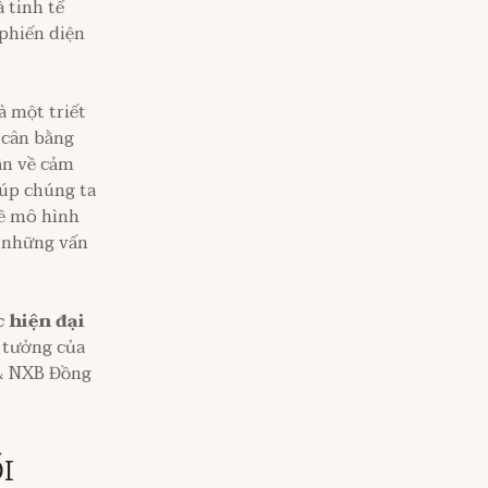
 tinh tế
 phiến diện
à một triết
 cân bằng
ận về cảm
iúp chúng ta
về mô hình
à những vấn
 hiện đại
 tưởng của
 & NXB Đồng
I