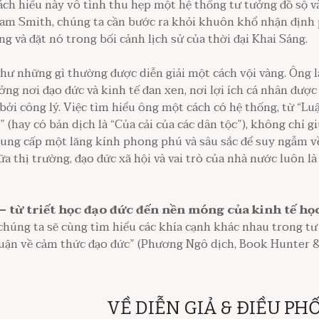
ách hiểu này vô tình thu hẹp một hệ thống tư tưởng đồ sộ và
Adam Smith, chúng ta cần bước ra khỏi khuôn khổ nhận định
g và đặt nó trong bối cảnh lịch sử của thời đại Khai Sáng.
ư những gì thường được diễn giải một cách vội vàng. Ông l
ng nơi đạo đức và kinh tế đan xen, nơi lợi ích cá nhân được
bởi công lý. Việc tìm hiểu ông một cách có hệ thống, từ “Lu
 (hay có bản dịch là “Của cải của các dân tộc”), không chỉ g
cung cấp một lăng kính phong phú và sâu sắc để suy ngẫm 
a thị trường, đạo đức xã hội và vai trò của nhà nước luôn l
từ triết học đạo đức đến nền móng của kinh tế học
húng ta sẽ cùng tìm hiểu các khía cạnh khác nhau trong tư
Luận về cảm thức đạo đức” (Phương Ngô dịch, Book Hunter
VỀ DIỄN GIẢ & ĐIỀU PHỐ