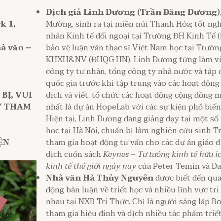
Dịch giả Linh Dương (Trần Đăng Dương)
k 1,
Mường, sinh ra tại miền núi Thanh Hóa; tốt ng
nhân Kinh tế đối ngoại tại Trường ĐH Kinh Tế
hà văn –
bảo vệ luận văn thạc sĩ Việt Nam học tại Trườ
KHXH&NV (ĐHQG HN). Linh Dương từng làm việ
công ty tư nhân, tổng công ty nhà nước và tập 
quốc gia trước khi tập trung vào các hoạt động 
BỊ, VUI
dịch và viết, tổ chức các hoạt động cộng đồng m
KÝ THAM
nhất là dự án HopeLab với các sự kiện phổ biến 
Hiện tại, Linh Dương đang giảng dạy tại một số
học tại Hà Nội, chuẩn bị làm nghiên cứu sinh Tr
ỆN
tham gia hoạt động tư vấn cho các dự án giáo 
dịch cuốn sách
Keynes – Tư tưởng kinh tế hữu í
kinh tế thế giới ngày nay
của Peter Temin và Da
Nhà văn Hà Thủy Nguyên
được biết đến qua
động bàn luận về triết học và nhiều lĩnh vực tr
nhau tại NXB Tri Thức. Chị là người sáng lập B
tham gia hiệu đính và dịch nhiều tác phẩm triết