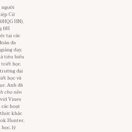
, người
hiệp Cử
 (ĐHQG HN),
ng ĐH
c tại các
đoàn đa
giảng dạy,
à tiêu biểu
triết học.
 trường đại
iết học và
dục. Anh đã
ch cho nền
vid Vines
 các hoạt
i thức khác
ook Hunter;
 học, lý