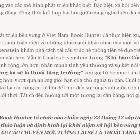
ung vào các mô hình phát triển khác biệt. Đặc biệt, xã hội bề
g đồng, đồng thời kết hợp hài hòa giữa công nghệ hiện đại và
t triển bền vững ở Việt Nam, Book Hunter đã thực hiện xu
tranh toàn diện về những khía cạnh khác nhau của một xã 
enstein khám phá cách tái cấu trúc hệ thống tiền tệ dựa tr
ân văn hơn. Vẫn là Charles Eisenstein, trong
“Khí hậu: Câ
cảnh rộng lớn hơn, nhấn mạnh tình yêu thương và sự kết nối 
ng lai sẽ là thoái tăng trưởng”
kêu gọi từ bỏ mục tiêu
 hơn, vượt qua những giới hạn của chủ nghĩa tư bản. Cuối 
t kế lại các công cụ xã hội để thúc đẩy sự cộng sinh giữa con 
ỗi thời. Tất cả đều hướng tới một tương lai cân bằng, nơi gi
Book Hunter tổ chức vào chiều ngày 22 tháng 12 sắp tớ
thảo luận và định hình lại khái niệm xã hội bền vững
 HẬU CÂU CHUYỆN MỚI, TƯƠNG LAI SẼ LÀ THOÁI TĂNG