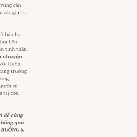
n vững cần
 các giá trị
ất bản bộ
hội bền
ên tinh thần
u chuyện
với thiên
 tăng trưởng
cùng,
người và
á trị con
i
để
cùng
 thông qua
 TRƯỞNG &