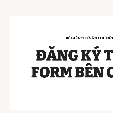
ĐỂ ĐƯỢC TƯ VẤN CHI TIẾ
ĐĂNG KÝ 
FORM BÊN 