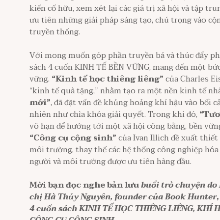
kiến cố hữu, xem xét lại các giá trị xã hội và tập tr
ưu tiên những giải pháp sáng tạo, chú trọng vào cộn
truyền thống.
Với mong muốn góp phần truyền bá và thúc đẩy phá
sách 4 cuốn KINH TẾ BỀN VỮNG, mang đến một bức 
vững.
“Kinh tế học thiêng liêng”
của Charles Eis
“kinh tế quà tặng,” nhằm tạo ra một nền kinh tế nh
mới”
, đã đặt vấn đề khủng hoảng khí hậu vào bối 
nhiên như chìa khóa giải quyết. Trong khi đó,
“Tươ
vô hạn để hướng tới một xã hội công bằng, bền vững
“Công cụ cộng sinh”
của Ivan Illich đề xuất thiế
môi trường, thay thế các hệ thống công nghiệp hóa l
người và môi trường được ưu tiên hàng đầu.
Mời bạn đọc nghe bản lưu
buổi trò chuyện do 
chị Hà Thủy Nguyên, founder của Book Hunter
,
4 cuốn sách KINH TẾ HỌC THIÊNG LIÊNG, KHÍ