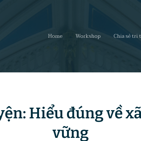
Home
Workshop
Chia sẻ tri 
yện: Hiểu đúng về xã
vững