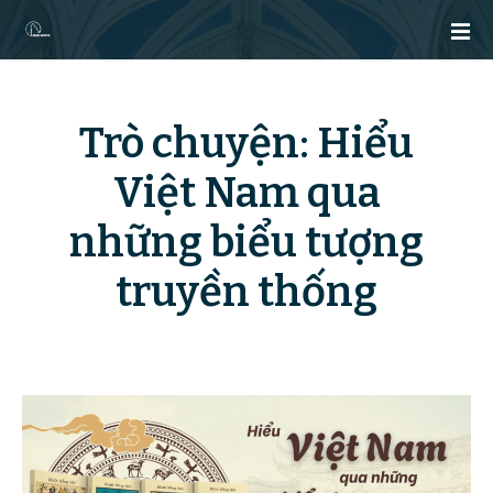
C
h
u
y
ể
Trò chuyện: Hiểu
n
đ
Việt Nam qua
ế
n
những biểu tượng
n
ộ
truyền thống
i
d
u
n
g