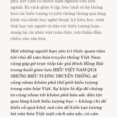
phu, kết tinh từ nhiều năm nghiên cứu liên
ngành. Bộ sách gồm 4 tập, bóc tách và hệ thống
hóa các biểu tượng truyền thống thông qua lăng
kính của nhân học nghệ thuật, ký hiệu học, sinh
thái học tộc người và dân tộc biểu tượng luận –
mang lại cái nhìn vừa toàn diện, vừa thấm đẫm
chiều sâu văn hóa.
Mời những người bạn yêu tri thức quan tâm
tới chủ đề văn hóa truyền thống Việt Nam
cùng gặp gỡ trực tiếp tác giả Đinh Hồng Hải
trong buổi giao lưu HIỂU VIỆT NAM QUA
NHỮNG BIỂU TƯỢNG TRUYỀN THỐNG, để
cùng nhau khám phá thế giới biểu tượng
trong văn hóa Việt.
Sự kiện là dịp để chúng
ta cùng nhau tái khám phá bản sắc dân tộc
qua lăng kính biểu tượng học – không chỉ để
hiểu về quá khứ, mà còn để kiến tạo tương
lai văn hóa Việt một cách sâu sắc, có căn