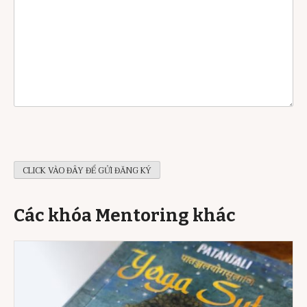
Các khóa Mentoring khác