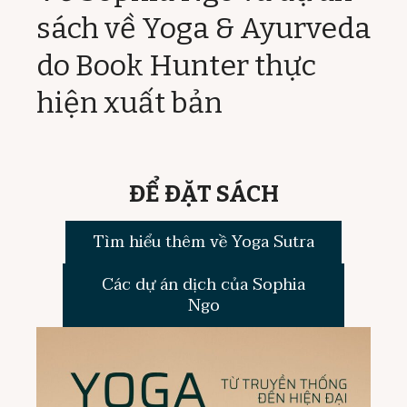
sách về Yoga & Ayurveda
do Book Hunter thực
hiện xuất bản
ĐỂ ĐẶT SÁCH
Tìm hiểu thêm về Yoga Sutra
Các dự án dịch của Sophia
Ngo