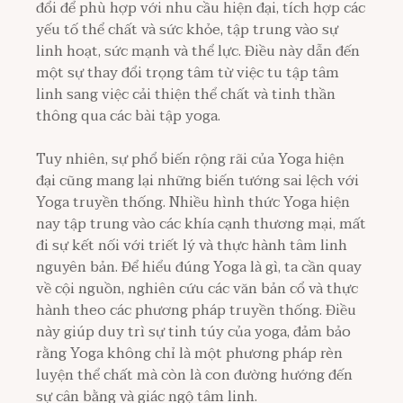
đổi để phù hợp với nhu cầu hiện đại, tích hợp các
yếu tố thể chất và sức khỏe, tập trung vào sự
linh hoạt, sức mạnh và thể lực. Điều này dẫn đến
một sự thay đổi trọng tâm từ việc tu tập tâm
linh sang việc cải thiện thể chất và tinh thần
thông qua các bài tập yoga.
Tuy nhiên, sự phổ biến rộng rãi của Yoga hiện
đại cũng mang lại những biến tướng sai lệch với
Yoga truyền thống. Nhiều hình thức Yoga hiện
nay tập trung vào các khía cạnh thương mại, mất
đi sự kết nối với triết lý và thực hành tâm linh
nguyên bản. Để hiểu đúng Yoga là gì, ta cần quay
về cội nguồn, nghiên cứu các văn bản cổ và thực
hành theo các phương pháp truyền thống. Điều
này giúp duy trì sự tinh túy của yoga, đảm bảo
rằng Yoga không chỉ là một phương pháp rèn
luyện thể chất mà còn là con đường hướng đến
sự cân bằng và giác ngộ tâm linh.