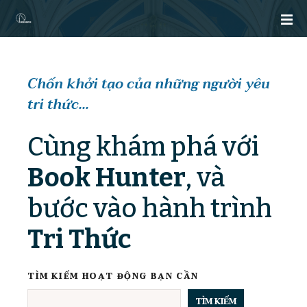
C
h
u
y
ể
Chốn khởi tạo của những người yêu
n
tri thức…
đ
ế
n
Cùng khám phá với
n
Book Hunter
, và
ộ
i
bước vào hành trình
d
u
Tri Thức
n
g
TÌM KIẾM HOẠT ĐỘNG BẠN CẦN
TÌM KIẾM