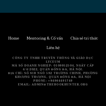
Home
Mentoring & Cố vấn
Chia sẻ tri thức
Liên hệ
CÔNG TY TNHH TRUYỀN THÔNG VÀ GIÁO DỤC
LYCEUM
MÃ SỐ DOANH NGHIỆP: 0109952504, NGÀY CẤP
4/4/2022, QUẬN ĐỐNG ĐA, HÀ NỘI.
ĐỊA CHỈ: SỐ 81B NGÕ 592 TRƯỜNG CHINH, PHƯỜNG
KHƯƠNG THƯỢNG, QUẬN ĐỐNG ĐA, HÀ NỘI
PHONE: +84964491749
EMAIL: ADMIN@THEBOOKHUNTER.ORG